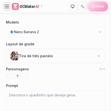
OCMaker
AI
Entrar
Modelo
Nano Banana 2
Layout de grade
Tira de três painéis
Personagens
0
/
4
Prompt