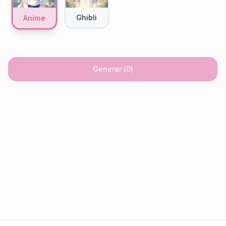
Ghibli
Anime
Generar
(
0
)