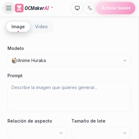
OCMaker
AI
Iniciar Sesión
Image
Video
P
Gr
Modelo
N
Anime Huraka
Cr
Prompt
Relación de aspecto
Tamaño de lote