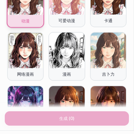
可爱动漫
卡通
动漫
网络漫画
漫画
吉卜力
生成
(
0
)
赛博朋克
迪士尼
皮克斯