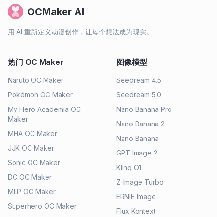
OCMaker AI
用 AI 重新定义动漫创作，让每个想法成为现实。
热门 OC Maker
图像模型
Naruto OC Maker
Seedream 4.5
Pokémon OC Maker
Seedream 5.0
My Hero Academia OC
Nano Banana Pro
Maker
Nano Banana 2
MHA OC Maker
Nano Banana
JJK OC Maker
GPT Image 2
Sonic OC Maker
Kling O1
DC OC Maker
Z-Image Turbo
MLP OC Maker
ERNIE Image
Superhero OC Maker
Flux Kontext