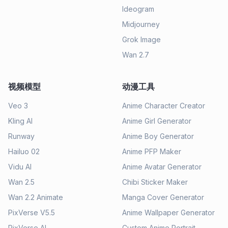
Ideogram
Midjourney
Grok Image
Wan 2.7
视频模型
动漫工具
Veo 3
Anime Character Creator
Kling AI
Anime Girl Generator
Runway
Anime Boy Generator
Hailuo 02
Anime PFP Maker
Vidu AI
Anime Avatar Generator
Wan 2.5
Chibi Sticker Maker
Wan 2.2 Animate
Manga Cover Generator
PixVerse V5.5
Anime Wallpaper Generator
PixVerse AI
Custom Anime Portrait