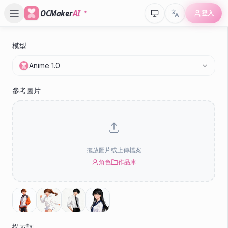
OCMaker
AI
登入
模型
P
Anime 1.0
An
參考圖片
拖放圖片或上傳檔案
角色
作品庫
提示詞