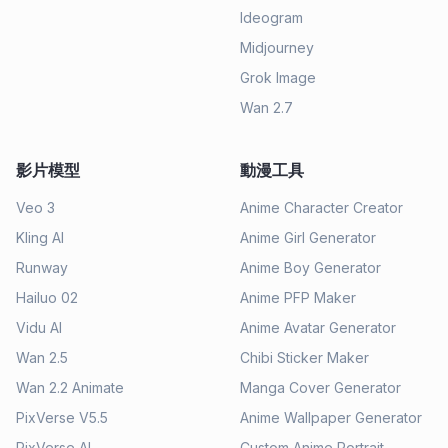
Ideogram
Midjourney
Grok Image
Wan 2.7
影片模型
動漫工具
Veo 3
Anime Character Creator
Kling AI
Anime Girl Generator
Runway
Anime Boy Generator
Hailuo 02
Anime PFP Maker
Vidu AI
Anime Avatar Generator
Wan 2.5
Chibi Sticker Maker
Wan 2.2 Animate
Manga Cover Generator
PixVerse V5.5
Anime Wallpaper Generator
PixVerse AI
Custom Anime Portrait