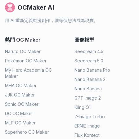
OCMaker AI
用 AI 重新定義動漫創作，讓每個想法成為現實。
熱門 OC Maker
圖像模型
Naruto OC Maker
Seedream 4.5
Pokémon OC Maker
Seedream 5.0
My Hero Academia OC
Nano Banana Pro
Maker
Nano Banana 2
MHA OC Maker
Nano Banana
JJK OC Maker
GPT Image 2
Sonic OC Maker
Kling O1
DC OC Maker
Z-Image Turbo
MLP OC Maker
ERNIE Image
Superhero OC Maker
Flux Kontext