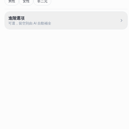
男性
女性
非二元
進階選項
可選，留空則由 AI 自動補全