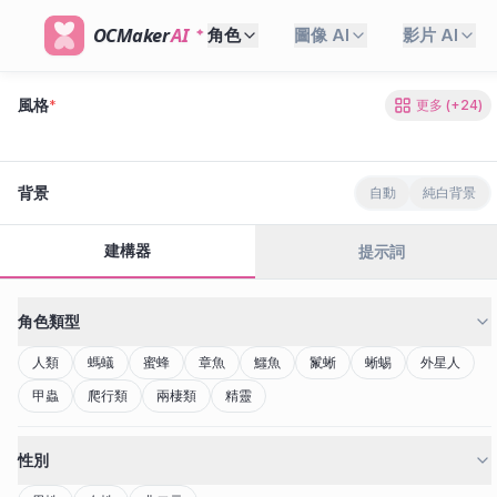
OCMaker
AI
角色
圖像 AI
影片 AI
風格
*
更多
(+
24
)
現代動漫
寫實風格
吉卜力風格
風格化3D
80年代復古動漫
黏土玩具
賽博龐克2077
我的世界
背景
自動
純白背景
建構器
提示詞
角色類型
人類
螞蟻
蜜蜂
章魚
鱷魚
鬣蜥
蜥蜴
外星人
甲蟲
爬行類
兩棲類
精靈
性別